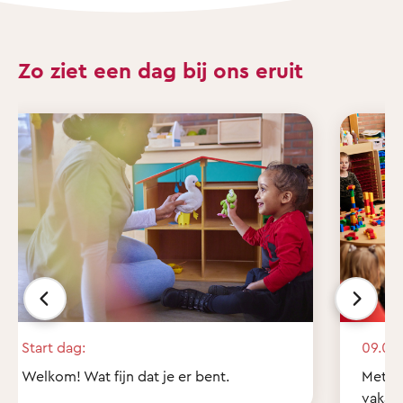
Zo ziet een dag bij ons eruit
Start dag:
09.00 
Welkom! Wat fijn dat je er bent.
Met z'
vakant