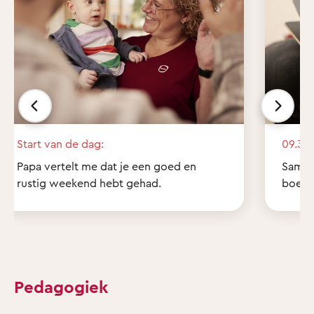
Start van de dag:
09.30 
Papa vertelt me dat je een goed en
Samen 
rustig weekend hebt gehad.
boekje
Pedagogiek