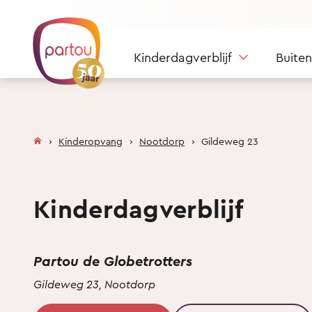
Skip to content
Kinderdagverblijf
Buite
Kinderopvang
Nootdorp
Gildeweg 23
Kinderdagverblijf
Partou de Globetrotters
Gildeweg 23, Nootdorp