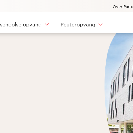
Over Part
nschoolse opvang
Peuteropvang