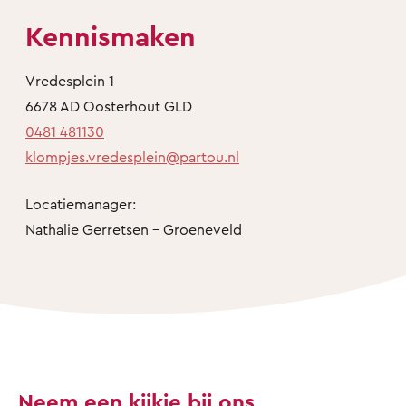
Kennismaken
Vredesplein 1
6678 AD Oosterhout GLD
0481 481130
klompjes.vredesplein@partou.nl
Locatiemanager:
Nathalie Gerretsen - Groeneveld
Neem een kijkje bij ons