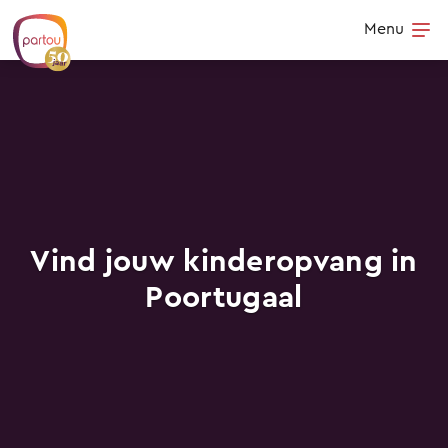
Skip to content
Menu
Op
Vind jouw kinderopvang in
Poortugaal