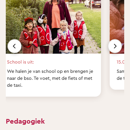
School is uit:
15.00 
We halen je van school op en brengen je
Samen
naar de bso. Te voet, met de fiets of met
de tui
de taxi.
Pedagogiek