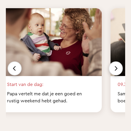
Start van de dag:
09.30 
Papa vertelt me dat je een goed en
Samen 
rustig weekend hebt gehad.
boekje