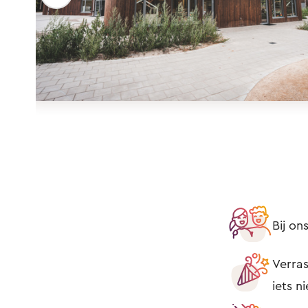
Bij o
Verras
iets n