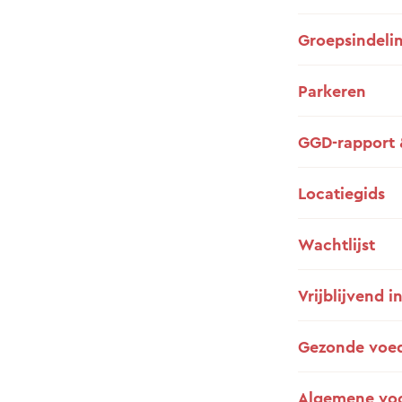
Groepsindeli
Parkeren
GGD-rapport 
Locatiegids
Wachtlijst
Vrijblijvend i
Gezonde voe
Algemene vo