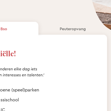
Bso
Peuteropvang
iëlle!
nderen elke dag iets
 interesses en talenten.'
groene (speel)parken
ssischool
OJC