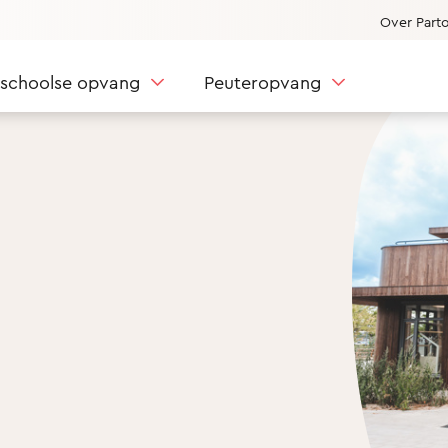
Over Part
nschoolse opvang
Peuteropvang