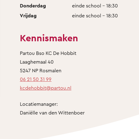
Donderdag
einde school - 18:30
Vrijdag
einde school - 18:30
Kennismaken
Partou Bso KC De Hobbit
Laaghemaal 40
5247 NP Rosmalen
06 21 50 31 99
kcdehobbit@partou.nl
Locatiemanager:
Daniëlle van den Wittenboer