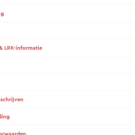
ng
& LRK-informatie
nschrijven
ding
orwaarden