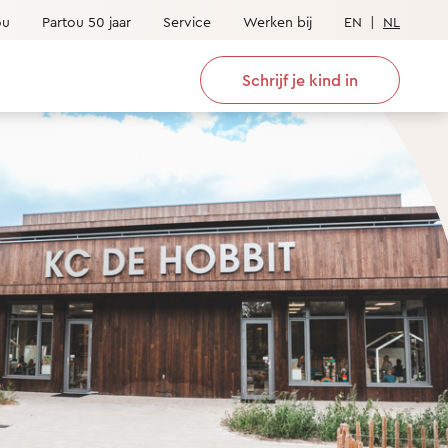
ou
Partou 50 jaar
Service
Werken bij
EN
|
NL
Schrijf je kind in