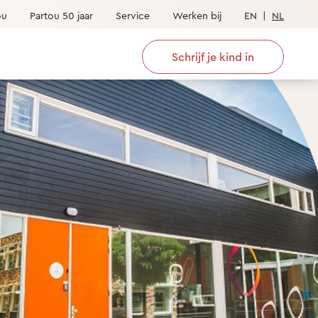
ou
Partou 50 jaar
Service
Werken bij
EN
|
NL
Schrijf je kind in