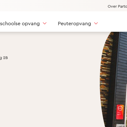
Over Part
nschoolse opvang
Peuteropvang
g 2B