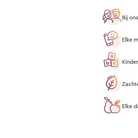
Bij on
Elke m
Kinder
Zacht
Elke d