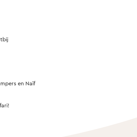
tbij
mpers en Naïf
ari!