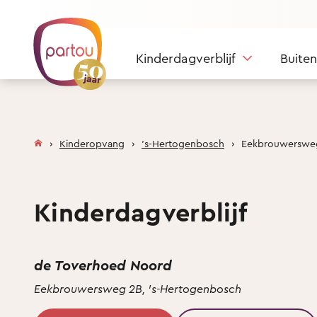
Skip to content
Kinderdagverblijf
Buite
Kinderopvang
's-Hertogenbosch
Eekbrouwerswe
Kinderdagverblijf
de Toverhoed Noord
Eekbrouwersweg 2B, 's-Hertogenbosch