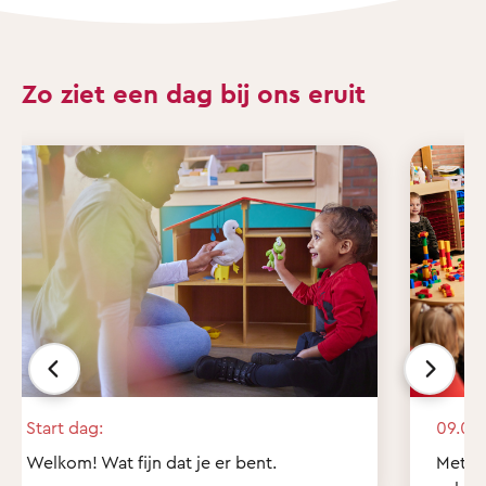
Zo ziet een dag bij ons eruit
Start dag:
09.00 
Welkom! Wat fijn dat je er bent.
Met z'