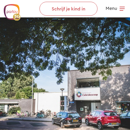
Skip to content
Menu
Schrijf je kind in
Op