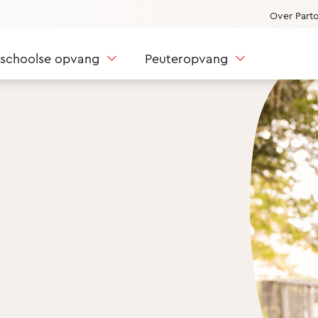
Over Part
nschoolse opvang
Peuteropvang