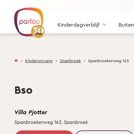
Skip to content
Kinderdagverblijf
Buite
Kinderopvang
Spanbroek
Spanbroekerweg 163
Bso
Villa Pjotter
Spanbroekerweg 163, Spanbroek