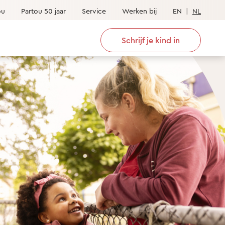
ou
Partou 50 jaar
Service
Werken bij
EN
|
NL
Schrijf je kind in