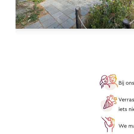
Bij o
Verras
iets n
We mak