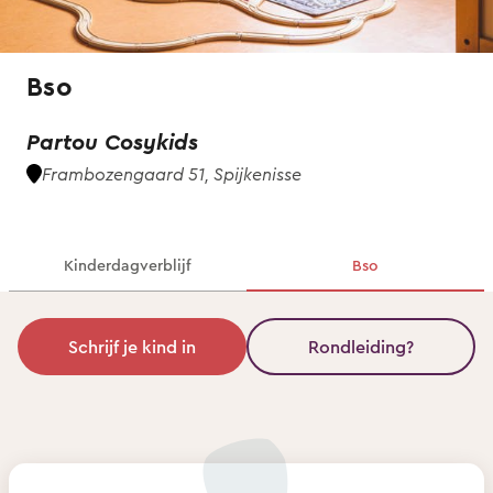
Bso
Partou Cosykids
Frambozengaard 51, Spijkenisse
Kinderdagverblijf
Bso
Schrijf je kind in
Rondleiding?