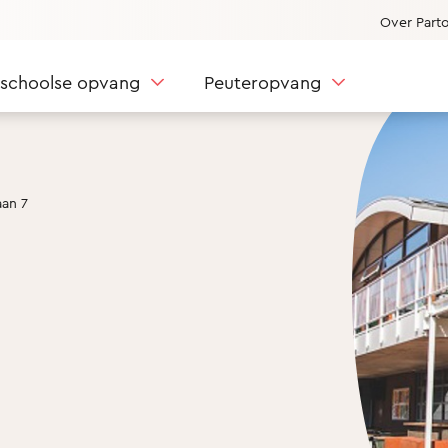
Over Part
nschoolse opvang
Peuteropvang
an 7