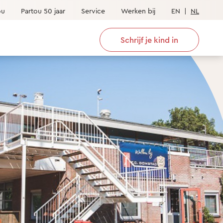
ou
Partou 50 jaar
Service
Werken bij
EN
|
NL
Schrijf je kind in