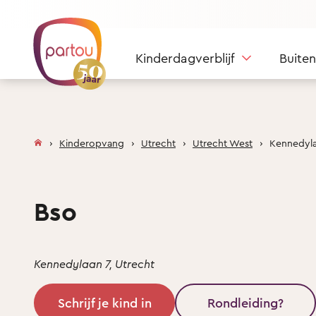
Skip to content
Kinderdagverblijf
Buite
Kinderopvang
Utrecht
Utrecht West
Kennedyla
Bso
Kennedylaan 7, Utrecht
Schrijf je kind in
Rondleiding?