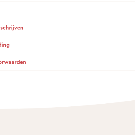
nschrijven
ding
orwaarden