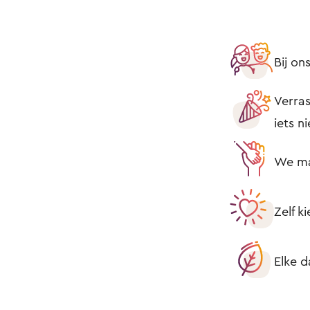
Bij o
Verras
iets n
We mak
Zelf k
Elke d