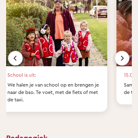
School is uit:
15.00 
We halen je van school op en brengen je
Samen
naar de bso. Te voet, met de fiets of met
de tui
de taxi.
Pedagogiek