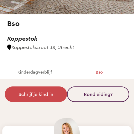
Bso
Koppestok
Koppestokstraat 38, Utrecht
Kinderdagverblijf
Bso
Schrijf je kind in
Rondleiding?