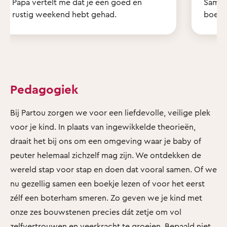
Papa vertelt me dat je een goed en
Samen 
rustig weekend hebt gehad.
boekje
Pedagogiek
Bij Partou zorgen we voor een liefdevolle, veilige plek
voor je kind. In plaats van ingewikkelde theorieën,
draait het bij ons om een omgeving waar je baby of
peuter helemaal zichzelf mag zijn. We ontdekken de
wereld stap voor stap en doen dat vooral samen. Of we
nu gezellig samen een boekje lezen of voor het eerst
zélf een boterham smeren. Zo geven we je kind met
onze zes bouwstenen precies dát zetje om vol
zelfvertrouwen en veerkracht te groeien. Bepaald niet