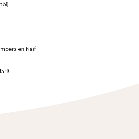
tbij
mpers en Naïf
ari!