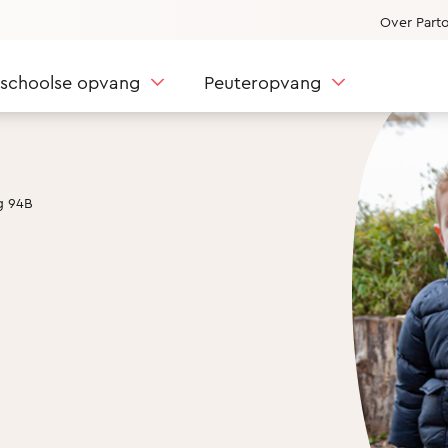
Over Part
nschoolse opvang
Peuteropvang
g 94B