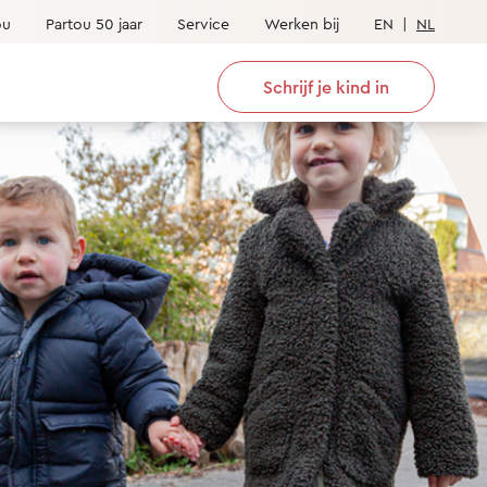
ou
Partou 50 jaar
Service
Werken bij
EN
|
NL
Schrijf je kind in