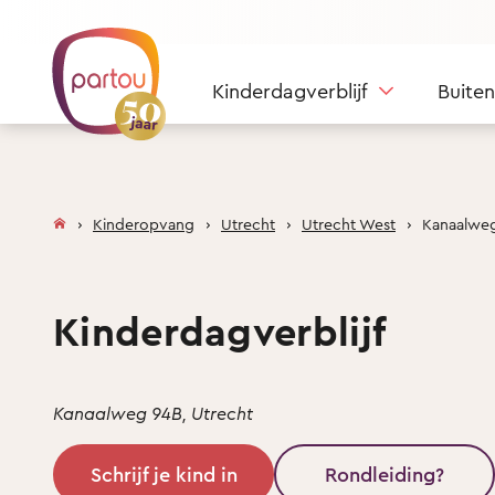
Skip to content
Kinderdagverblijf
Buite
Kinderopvang
Utrecht
Utrecht West
Kanaalwe
Kinderdagverblijf
Kanaalweg 94B, Utrecht
Schrijf je kind in
Rondleiding?