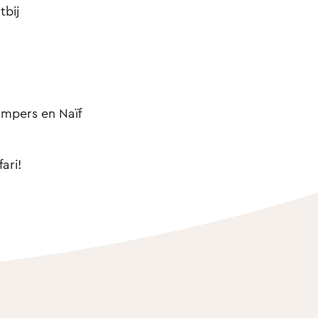
tbij
mpers en Naïf
ari!