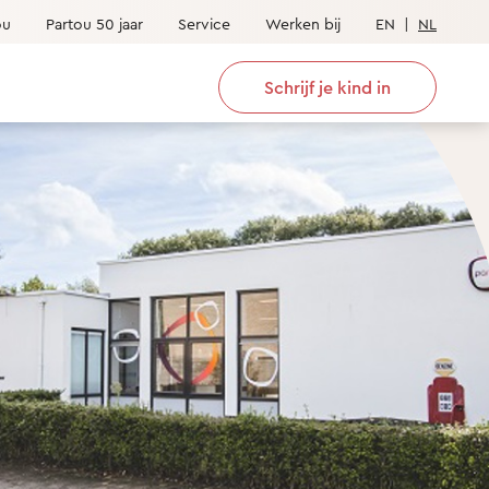
ou
Partou 50 jaar
Service
Werken bij
EN
|
NL
Schrijf je kind in