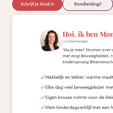
Schrijf je kind in
Rondleiding?
Hoi, ik ben Mon
Locatiemanager
‘Ga je mee? Struinen over
met Jong Beweeghelden. He
kinderopvang Bloemenscha
Makkelijk en lekker: warme maalt
Elke dag veel beweegplezier m
Eigen knusse ruimte voor de klei
Klein kinderdagverblijf met een hu