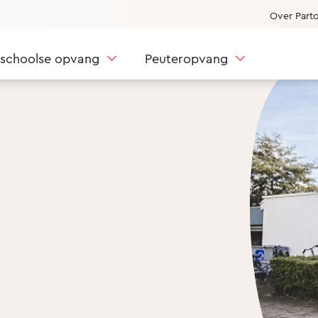
Over Part
nschoolse opvang
Peuteropvang