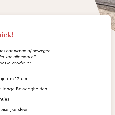
iek!
 ons natuurpad of bewegen
t kan allemaal bij
ns in Voorhout.’
ijd om 12 uur
et Jonge Beweeghelden
ntjes
iselijke sfeer