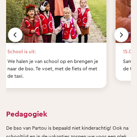
School is uit:
15.00 
We halen je van school op en brengen je
Samen
naar de bso. Te voet, met de fiets of met
de tui
de taxi.
Pedagogiek
De bso van Partou is bepaald niet kinderachtig! Ook na
schooltijd en in de vakanties zorgen we voor een plek