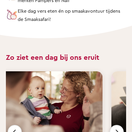
merken Pampers en Naïf
Elke dag vers eten én op smaakavontuur tijdens
de Smaaksafari!
Zo ziet een dag bij ons eruit