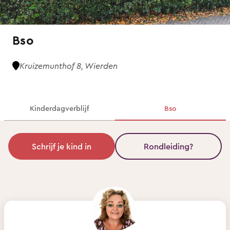
Bso
Kruizemunthof 8, Wierden
Kinderdagverblijf
Bso
Schrijf je kind in
Rondleiding?