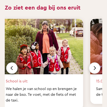
Zo ziet een dag bij ons eruit
School is uit:
15.00 
We halen je van school op en brengen je
Samen
naar de bso. Te voet, met de fiets of met
de tui
de taxi.