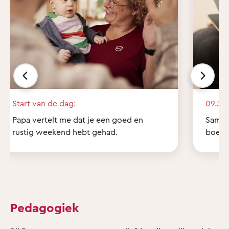
Start van de dag:
09.30 
Papa vertelt me dat je een goed en
Samen 
rustig weekend hebt gehad.
boekje
Pedagogiek