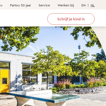
ou
Partou 50 jaar
Service
Werken bij
EN
|
NL
Schrijf je kind in