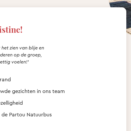
istine!
 het zien van blije en
nderen op de groep,
rettig voelen!’
trand
ouwde gezichten in ons team
zelligheid
t de Partou Natuurbus