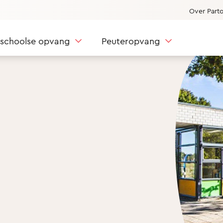
Over Part
nschoolse opvang
Peuteropvang