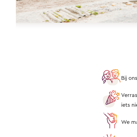
Bij o
Verras
iets n
We mak