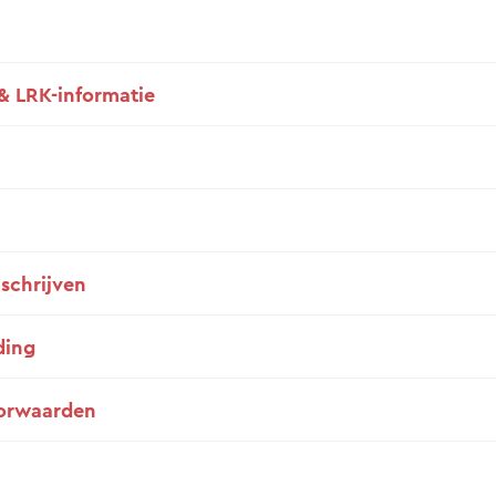
& LRK-informatie
nschrijven
ding
orwaarden