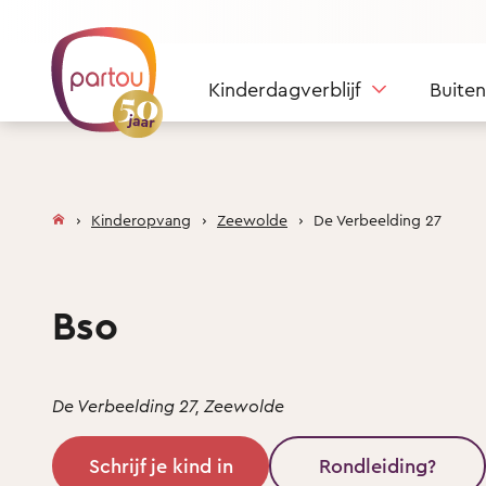
Skip to content
Kinderdagverblijf
Buite
Kinderopvang
Zeewolde
De Verbeelding 27
Bso
De Verbeelding 27, Zeewolde
Schrijf je kind in
Rondleiding?