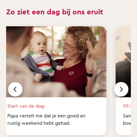
Zo ziet een dag bij ons eruit
Start van de dag:
09.30 
Papa vertelt me dat je een goed en
Samen 
rustig weekend hebt gehad.
boekje