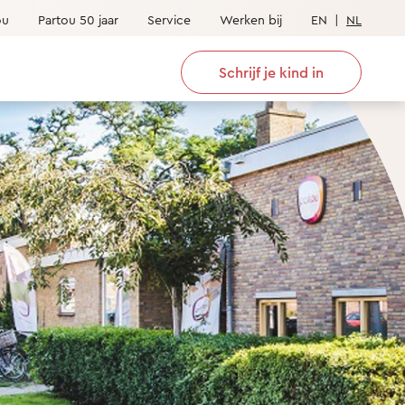
ou
Partou 50 jaar
Service
Werken bij
EN
|
NL
Schrijf je kind in