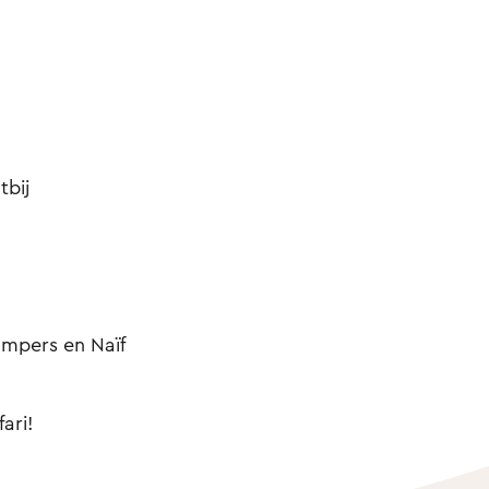
tbij
mpers en Naïf
ari!