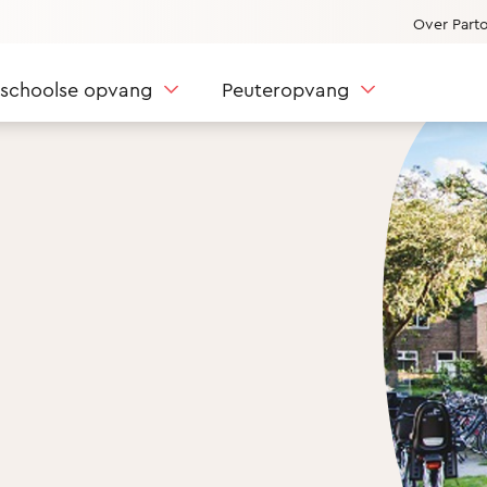
Over Part
nschoolse opvang
Peuteropvang