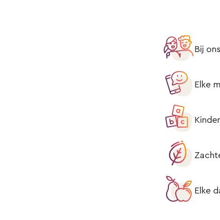
Bij on
Elke m
Kinder
Zacht
Elke d