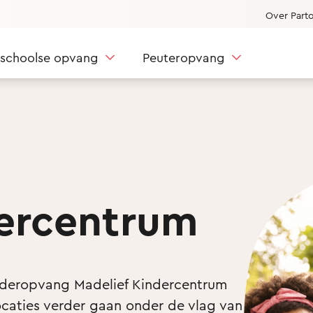
Over Part
nschoolse opvang
Peuteropvang
dercentrum
inderopvang Madelief Kindercentrum 
ocaties verder gaan onder de vlag van 