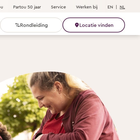
ou
Partou 50 jaar
Service
Werken bij
EN
|
NL
Rondleiding
Locatie vinden