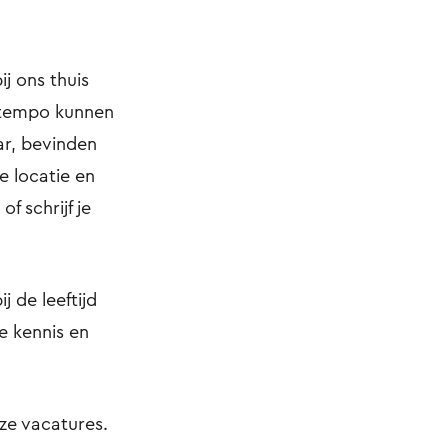
j ons thuis
n tempo kunnen
ar, bevinden
e locatie en
f schrijf je
j de leeftijd
 kennis en
nze vacatures.