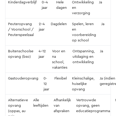
Kinderdagverblijf
0-4
Hele
Ontwikkeling
Ja
jaar
dagen
en
verzorging
Peuteropvang
2-4
Dagdelen
Spelen, leren
Ja
/ Voorschool /
jaar
en
Peuterspeelzaal
voorbereiding
op school
Buitenschoolse
4-12
Voor en
Ontspanning,
Ja
opvang (bso)
jaar
na
uitdaging en
school,
ontwikkeling
vakanties
Gastouderopvang
0-
Flexibel
Kleinschalige,
Ja (indien
12
huiselijke
geregistr
jaar
opvang
Alternatieve
Alle
Afhankelijk
Vertrouwde
opvang
leeftijden
van
opvang, geen
(oppas, au
afspraken
educatieprogramma