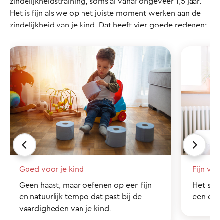
zindelijkheidstraining, soms al vanaf ongeveer 1,5 jaar.
Het is fijn als we op het juiste moment werken aan de
zindelijkheid van je kind. Dat heeft vier goede redenen:
Goed voor je kind
Fijn voo
Geen haast, maar oefenen op een fijn
Het sch
en natuurlijk tempo dat past bij de
een ove
vaardigheden van je kind.