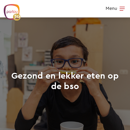
Skip to content
Menu
Op
Gezond en lekker eten op
de bso