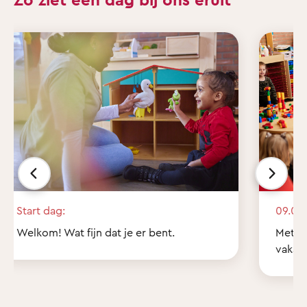
Start dag:
09.00 
Welkom! Wat fijn dat je er bent.
Met z'
vakant