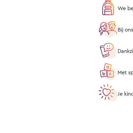
We be
Bij on
Dankzi
Met sp
Je kin