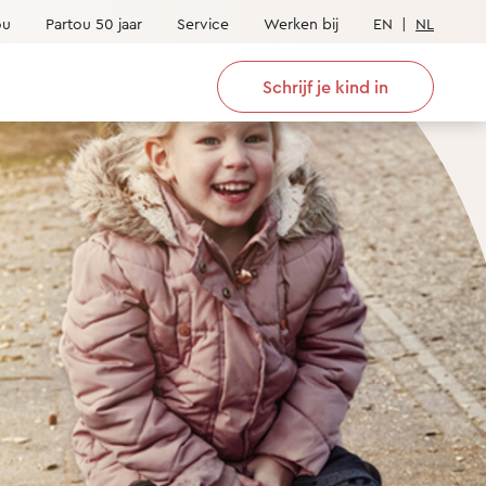
ou
Partou 50 jaar
Service
Werken bij
EN
|
NL
Schrijf je kind in