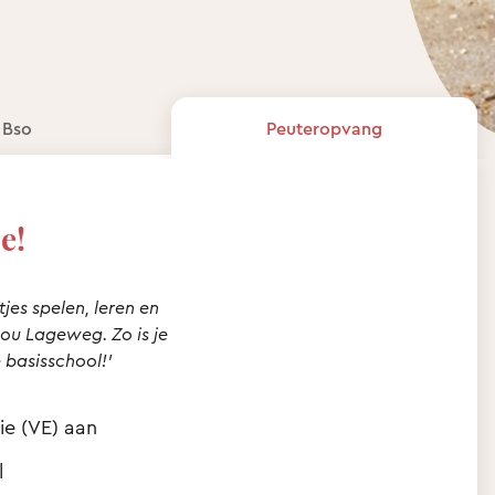
Bso
Peuteropvang
e!
jes spelen, leren en
tou Lageweg. Zo is je
 basisschool!’
e (VE) aan
l