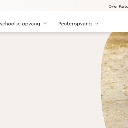
Over Part
nschoolse opvang
Peuteropvang