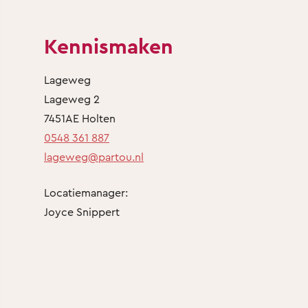
Kennismaken
Lageweg
Lageweg 2
7451AE Holten
0548 361 887
lageweg@partou.nl
Locatiemanager:
Joyce Snippert