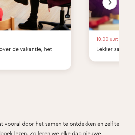
10.00 uur:
 over de vakantie, het
Lekker samen sp
t vooral door het samen te ontdekken en zelf te
nboek lezen. Zo leren we elke dag nieuwe