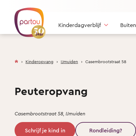
Skip to content
Kinderdagverblijf
Buite
Kinderopvang
IJmuiden
Casembrootstraat 58
Peuteropvang
Casembrootstraat 58, IJmuiden
Schrijf je kind in
Rondleiding?