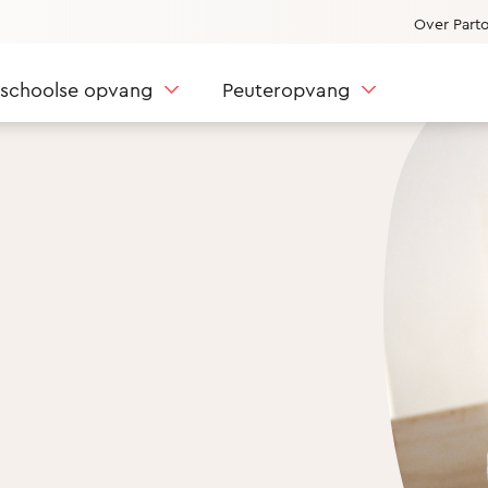
Over Part
nschoolse opvang
Peuteropvang