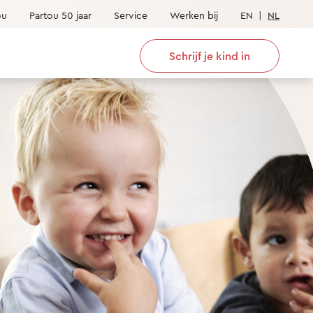
ou
Partou 50 jaar
Service
Werken bij
EN
|
NL
Schrijf je kind in