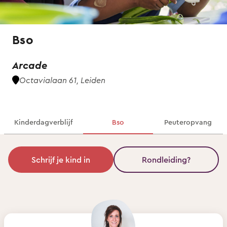
Bso
Arcade
Octavialaan 61, Leiden
Kinderdagverblijf
Bso
Peuteropvang
Schrijf je kind in
Rondleiding?